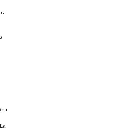
bra
s
s
ica
 La