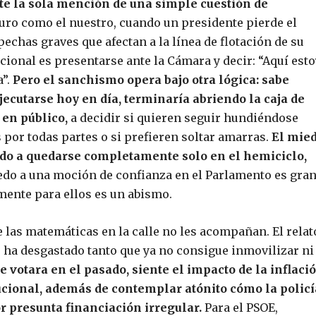
nte la sola mención de una simple cuestión de
ro como el nuestro, cuando un presidente pierde el
echas graves que afectan a la línea de flotación de su
cional es presentarse ante la Cámara y decir: “Aquí esto
a”.
Pero el sanchismo opera bajo otra lógica: sabe
jecutarse hoy en día, terminaría abriendo la caja de
 en público,
a decidir si quieren seguir hundiéndose
 por todas partes o si prefieren soltar amarras.
El mie
iedo a quedarse completamente solo en el hemiciclo,
iedo a una moción de confianza en el Parlamento es gran
mente para ellos es un abismo.
e las matemáticas en la calle no les acompañan. El relat
se ha desgastado tanto que ya no consigue inmovilizar ni
e votara en el pasado, siente el impacto de la inflaci
ucional, además de contemplar atónito cómo la policí
r presunta financiación irregular.
Para el PSOE,