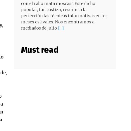
con el rabo mata moscas”. Este dicho
popular, tan castizo, resume a la
perfección las técnicas informativas en los
meses estivales. Nos encontramos a
y,
mediados de julio
[…]
Must read
do
de,
o
 a
ón
a