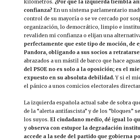
kilómetros.
¿Por qué la izquierda tiembla a
confianza?
En un sistema parlamentario madu
control de su mayoría o se ve cercado por sosp
organización, lo democrático, limpio e institu
revaliden mi confianza o elijan una alternativ
perfectamente que este tipo de moción, de e
Pandora, obligando a sus socios a retratarse
abrazados a un mástil de barco que hace aguas
del PSOE no es solo a la oposición; es el m
expuesto en su absoluta debilidad.
Y si el m
el pánico a unos comicios electorales directa
La izquierda española actual sabe de sobra qu
de la “alerta antifascista” y de los “bloques” 
los suyos.
El ciudadano medio, dé igual lo qu
y observa con estupor la degradación instit
accede a la sede del partido que gobierna po