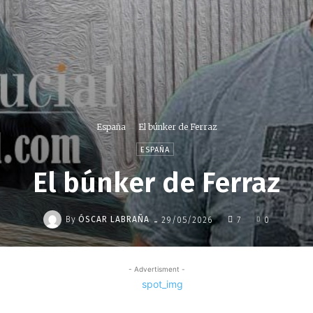
España
El búnker de Ferraz
ESPAÑA
El búnker de Ferraz
-
By
ÓSCAR LABRAÑA
29/05/2026
7
0
- Advertisment -