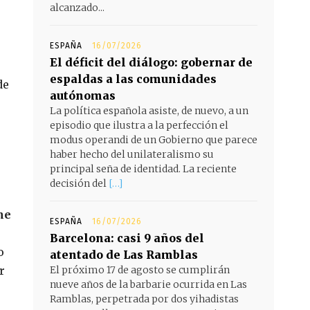
alcanzado...
ESPAÑA
16/07/2026
El déficit del diálogo: gobernar de
espaldas a las comunidades
de
autónomas
La política española asiste, de nuevo, a un
episodio que ilustra a la perfección el
modus operandi de un Gobierno que parece
haber hecho del unilateralismo su
principal seña de identidad. La reciente
decisión del
[…]
ne
ESPAÑA
16/07/2026
Barcelona: casi 9 años del
o
atentado de Las Ramblas
r
El próximo 17 de agosto se cumplirán
nueve años de la barbarie ocurrida en Las
Ramblas, perpetrada por dos yihadistas