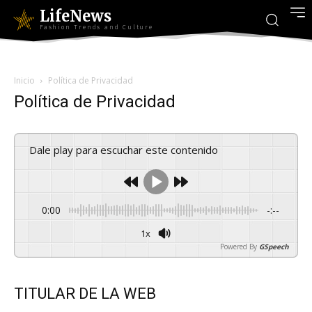
LifeNews
Fashion Trends and Culture
Inicio
Política de Privacidad
Política de Privacidad
Dale play para escuchar este contenido
0:00
-:--
1x
Powered By
GSpeech
TITULAR DE LA WEB