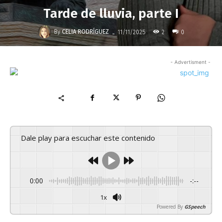
Tarde de lluvia, parte I
-
By
CELIA RODRÍGUEZ
2
11/11/2025
0
- Advertisment -
Dale play para escuchar este contenido
0:00
-:--
1x
Powered By
GSpeech