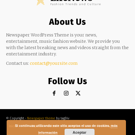
Fashion Trends and Culture
About Us
Newspaper WordPress Theme is your news,
entertainment, music fashion website. We provide you
with the latest breaking news and videos straight from the
entertainment industry.
Contact us:
contact@yoursite.com
Follow Us
© Copyright -
Newspaper theme
by tagDiv
Si continuas utilizando este sitio aceptas el uso de cookies.
más
Inicio
TV
España
Cultura
Deportes
Motor
Tecnología
Aceptar
información