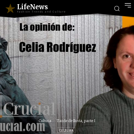
LifeNews
Fashion Trends and Culture
Cultura
Tarde de lluvia, parte I
CULTURA